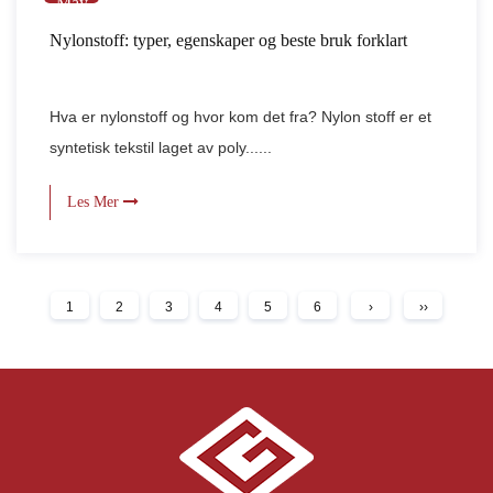
May
Nylonstoff: typer, egenskaper og beste bruk forklart
Hva er nylonstoff og hvor kom det fra? Nylon stoff er et
syntetisk tekstil laget av poly......
Les Mer
1
2
3
4
5
6
›
››