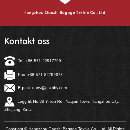
Hangzhou Gaoshi Bagage Textile Co., Ltd.
Kontakt oss
Tel: +86-571-22917799
Fax: +86-571-82799678
E-post:
dany@gsxbby.com
Legg til: No.88 Yinxin Rd., Yaqian Town, Hangzhou City,
Zhejiang, Kina.
Copyright © Hangzhou Gaoshi Bagage Textile Co., Ltd. All Rights