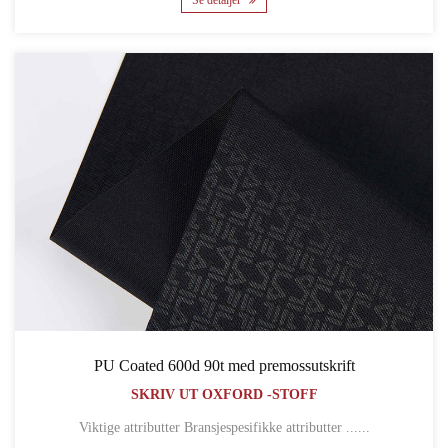
PU Coated 600d 90t med premossutskrift
SKRIV UT OXFORD -STOFF
Viktige attributter Bransjespesifikke attributter ......