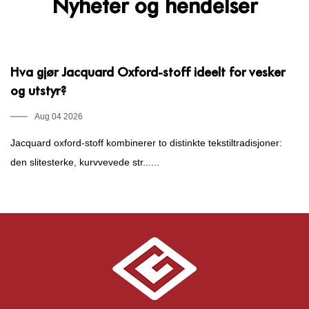
Nyheter og hendelser
Hva gjør Jacquard Oxford-stoff ideelt for vesker
H
og utstyr?
d
Aug 04 2026
Jacquard oxford-stoff kombinerer to distinkte tekstiltradisjoner:
Hv
den slitesterke, kurvvevede str......
di