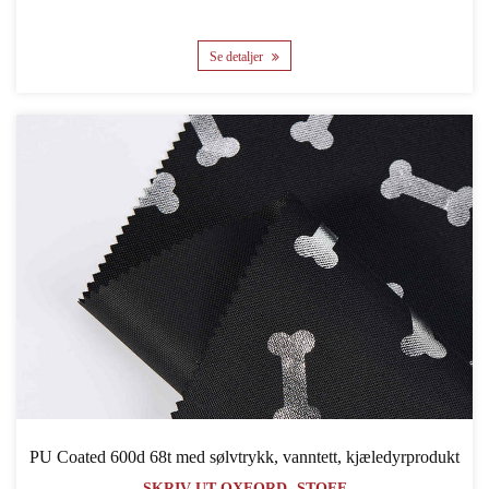
Se detaljer
PU Coated 600d 68t med sølvtrykk, vanntett, kjæledyrprodukt
SKRIV UT OXFORD -STOFF